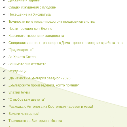
Движение и здраве
Сладки изкушения с плодове
Посещение на Хисарлъка
Трудности вече няма - предстоят предизвикателства
Честит рожден ден Еленче!
Красивите творения и заедността
Специализираният транспорт в Дома - ценен помощник в работата ни
“Градинарство”
За Христо Ботев
Занимателни ателиета
Рожденици
„Да изчистим България заедно“ - 2026
„Българските произведения, които помним“
Златни букви
“С любов към цветята”
Разходка с Антонета из Кюстендил - древен и млад!
Велики четвъртък!
Тържество за Виктория и Иванка