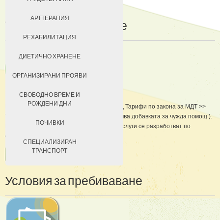
ДОБРОВОЛЦИ
АРТТЕРАПИЯ
Такси
за
пребиваване
ЗА КЮСТЕНДИЛ
РЕХАБИЛИТАЦИЯ
НАСТАНЯВАНЕ
ДИЕТИЧНО ХРАНЕНЕ
УСЛОВИЯ ЗА ПРЕБИВАВАНЕ
ОРГАНИЗИРАНИ ПРОЯВИ
ТАКСИ ЗА ПРЕБИВАВАНЕ
СВОБОДНО ВРЕМЕ И
РОЖДЕНИ ДНИ
Цените за домуване се определят според Тарифи по закона за МДТ >>
70% от дохода на лицето ( тук не се включва добавката за чужда помощ ).
ПОЧИВКИ
Цените на допълнително предлаганите услуги се разработват по
специална схема,
СПЕЦИАЛИЗИРАН
ТРАНСПОРТ
ПРОЧЕТИ ОЩЕ …
Условия
за
пребиваване