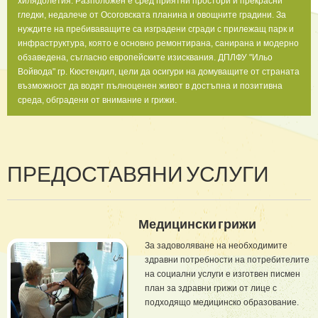
хилядолетия. Разположен е сред приятни простори и прекрасни
гледки, недалече от Осоговската планина и овощните градини. За
нуждите на пребиваващите са изградени сгради с прилежащ парк и
инфраструктура, която е основно ремонтирана, санирана и модерно
обзаведена, съгласно европейските изисквания. ДПЛФУ "Ильо
Войвода" гр. Кюстендил, цели да осигури на домуващите от страната
възможност да водят пълноценен живот в достъпна и позитивна
среда, обградени от внимание и грижи.
ПРЕДОСТАВЯНИ УСЛУГИ
Медицински грижи
За задоволяване на необходимите
здравни потребности на потребителите
на социални услуги е изготвен писмен
план за здравни грижи от лице с
подходящо медицинско образование.