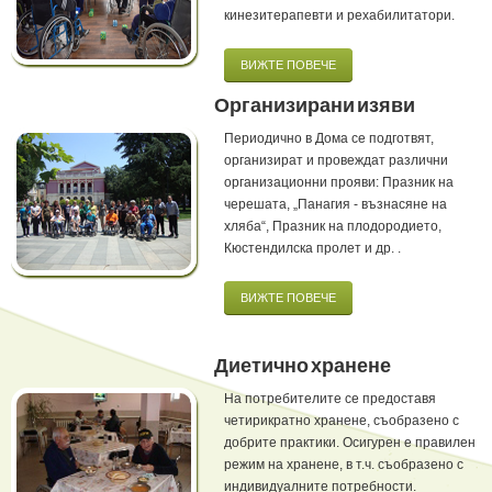
кинезитерапевти и рехабилитатори.
ВИЖТЕ ПОВЕЧЕ
Организирани изяви
Периодично в Дома се подготвят,
организират и провеждат различни
организационни прояви: Празник на
черешата, „Панагия - възнасяне на
хляба“, Празник на плодородието,
Кюстендилска пролет и др. .
ВИЖТЕ ПОВЕЧЕ
Диетично хранене
На потребителите се предоставя
четирикратно хранене, съобразено с
добрите практики. Осигурен е правилен
режим на хранене, в т.ч. съобразено с
индивидуалните потребности.