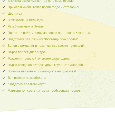
В живота всеки има ден, за него само отреден!
Пример и мисия, която носим гордо и отговорно!
Цветница
В очакване на Великден
Рехабилитация в Петрич
Пролетни работилници за деца в местността Хисарлъка
Подготовка за Празника "Кюстендилска пролет"
Венци е рожденик и празнува със своите приятели!
Първа пролет днес е тука!
Рожденият ден, който чакаме цяла година!
Първа среща на литературния клуб “Четем заедно”
Всичко е изпълнено с мелодията на празника!
Ден рожден на свободата!
“Подаръкът за 8-ми март”
Мартенички -светъл знак на пробудената пролет!