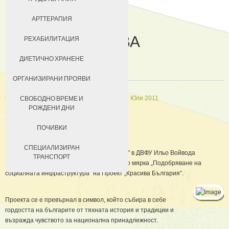
ДОБРОВОЛЦИ
АРТТЕРАПИЯ
ПРОЕКТ 'КРАСИВА
ЗА КЮСТЕНДИЛ
РЕХАБИЛИТАЦИЯ
БЪЛГАРИЯ'
НАСТАНЯВАНЕ
ДИЕТИЧНО ХРАНЕНЕ
УСЛОВИЯ ЗА ПРЕБИВАВАНЕ
ОРГАНИЗИРАНИ ПРОЯВИ
ТАКСИ ЗА ПРЕБИВАВАНЕ
in
Материална база
Създадена на 18 Юли 2011
СВОБОДНО ВРЕМЕ И
РОЖДЕНИ ДНИ
ПОЧИВКИ
СПЕЦИАЛИЗИРАН
През 2009 г. по проект „Красива България" в ДВФУ Ильо Войвода
ТРАНСПОРТ
Кюстендил се осъществявиха дейности по мярка „Подобряване на
социалната инфраструктура" на Проект „Красива България”.
Проекта се е превърнал в символ, който събира в себе
гордостта на българите от тяхната история и традиции и
възражда чувството за национална принадлежност.