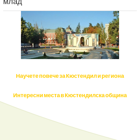
млад
Научете повече за Кюстендил и региона
Интересни места в Кюстендилска община