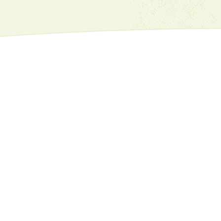
Имейл:
dvfu_iv_kn@abv.bg