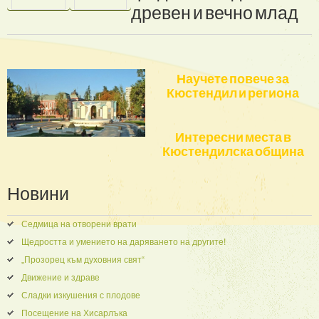
древен
и
вечно
млад
Научете повече за
Кюстендил и региона
Интересни места в
Кюстендилска община
Новини
Седмица на отворени врати
Щедростта и умението на даряването на другите!
„Прозорец към духовния свят“
Движение и здраве
Сладки изкушения с плодове
Посещение на Хисарлъка