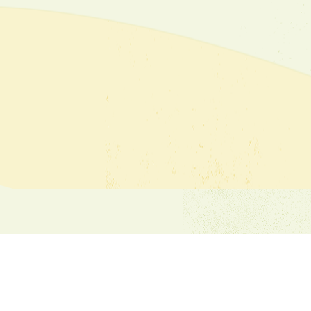
Имейл:
dvfu_iv_kn@abv.bg
+359.78522162