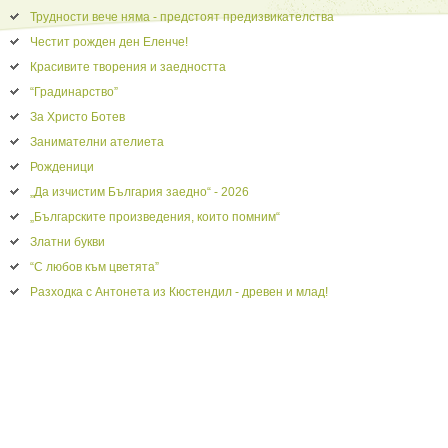
Трудности вече няма - предстоят предизвикателства
Честит рожден ден Еленче!
Красивите творения и заедността
“Градинарство”
За Христо Ботев
Занимателни ателиета
Рожденици
„Да изчистим България заедно“ - 2026
„Българските произведения, които помним“
Златни букви
“С любов към цветята”
Разходка с Антонета из Кюстендил - древен и млад!