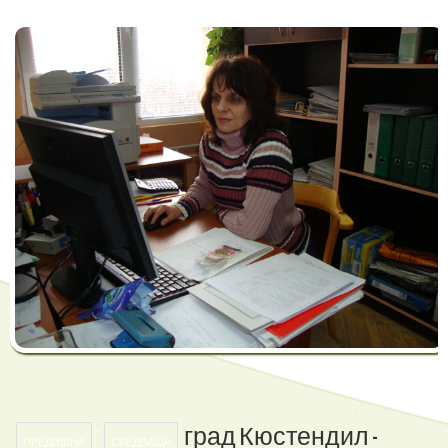
град
Кюстендил
-
ПРЕДИШНА
СЛЕДВАЩА