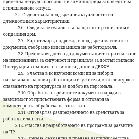
временна нетрудоспособност и администрира заповедите за
всички видове отпуск.
2.5. Съдейства за поддържане актуалността на
длъжностните характеристики.
2.6. Следи за актуалността на щатните разписания в
социалния дом.
2.7. Картотекира, подрежда и поддържа масивите от
документи, съобразно изискванията на работодателя.
2.8. Предоставя достъп до документацията при спазване
на изискванията за сигурност и правилата за достъп съгласно
Инструкция за защита на личнита данни в ДВХФУ.
2.9. Участва в конкурсни комисии за избор и
назначаване на нови работници и служители, като осигурява
спазването на процедурата за подбор на персонала.
2.10. Обработва първичните документи-наряди в
зависимост от присъствената форма и отговаря за
компютърната обработка на заплатите.
2.11. Отговаря за разпределението на средствата за
работните заплати.
2.12. Участва в разработването на програми за развитие
на ЧР.
2.13.
Приема, съхранява и предава парични средства.