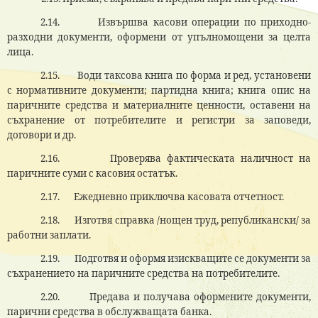
2.14.
Извършва касови операции по приходно-
разходни документи, оформени от упълномощени за целта
лица.
2.15.
Води таксова книга по форма и ред, установени
с нормативните документи; партидна книга; книга опис на
паричните средства и материалните ценности, оставени на
съхранение от потребителите и регистри за заповеди,
договори и др.
2.16.
Проверява фактическата наличност на
паричните суми с касовия остатък.
2.17.
Ежедневно приключва касовата отчетност.
2.18.
Изготвя справка /нощен труд, републикански/ за
работни заплати.
2.19.
Подготвя и оформя изискващите се документи за
съхранението на паричните средства на потребителите.
2.20.
Предава и получава оформените документи,
парични средства в обслужващата банка.