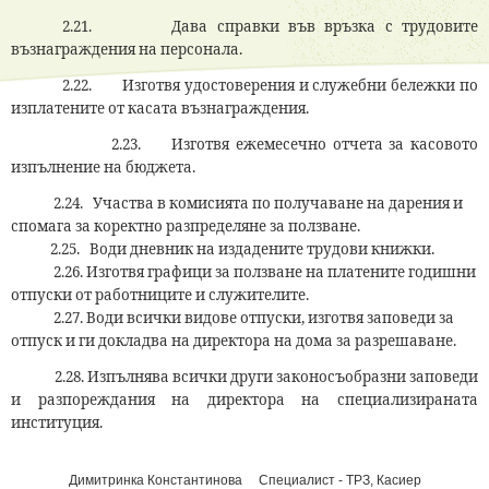
2.21.
Дава справки във връзка с трудовите
възнаграждения на персонала.
2.22.
Изготвя удостоверения и служебни бележки по
изплатените от касата възнаграждения.
2.23. Изготвя ежемесечно отчета за касовото
изпълнение на бюджета.
2
.24.
Участва в комисията по получаване на дарения и
спомага за коректно разпределяне за ползване.
2.25. Води дневник на издадените трудови книжки.
2.26. Изготвя графици за ползване на платените годишни
отпуски от работниците и служителите.
2.27. Води всички видове отпуски, изготвя заповеди за
отпуск и ги докладва на директора на дома за разрешаване.
2.28. Изпълнява всички други законосъобразни заповеди
и разпореждания на директора на специализираната
институция.
Димитринка Константинова Специалист - ТРЗ, Касиер