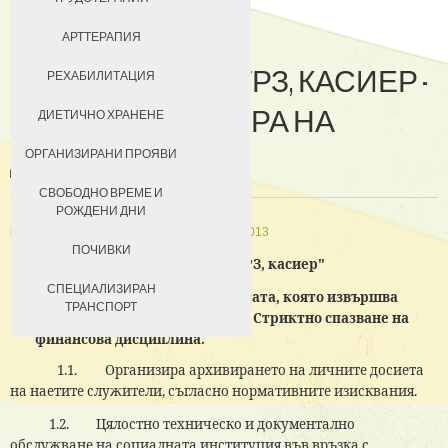
ДОБРОВОЛЦИ
АРТТЕРАПИЯ
СПЕЦИАЛИСТ - ТРЗ, КАСИЕР -
ЗА КЮСТЕНДИЛ
РЕХАБИЛИТАЦИЯ
ФУНКЦИИ И СФЕРА НА
НАСТАНЯВАНЕ
ДИЕТИЧНО ХРАНЕНЕ
ДЕЙНОСТ
УСЛОВИЯ ЗА ПРЕБИВАВАНЕ
ОРГАНИЗИРАНИ ПРОЯВИ
ТАКСИ ЗА ПРЕБИВАВАНЕ
СВОБОДНО ВРЕМЕ И
РОЖДЕНИ ДНИ
in
Персонал
Създадена на 15 март 2013
ПОЧИВКИ
ДЛЪЖНОСТТА "Специалист, ТРЗ, касиер"
СПЕЦИАЛИЗИРАН
1.
Обобщено описание на работата, която извършва
ТРАНСПОРТ
изпълнителят на длъжността: Стриктно спазване на
финансова дисциплина.
1.1.
Организира архивирането на личните досиета
на наетите служители, съгласно нормативните изисквания.
1.2. Цялостно техническо и документално
обслужване на социалната институция във връзка с