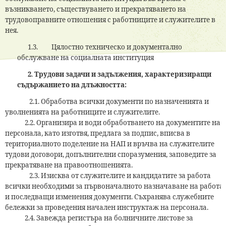
възникването, съществуването и прекратяването на
трудовоправните отношения с работниците и служителите в
нея.
1.3. Цялостно техническо и документално
обслужване на социалната институция
2
.
Трудови задачи и задължения, характеризиращи
съдържанието на длъжността:
2.1. Обработва всички документи по назначенията и
уволненията на работниците и служителите.
2.2. Организира и води обработването на документите на
персонала, като изготвя, предлага за подпис, вписва в
териториалното поделение на НАП и връчва на служителите
тудови договори, допълнителни споразумения, заповедите за
прекратяване на правоотношенията.
2.3. Изисква от служителите и кандидатите за работа
всички необходими за първоначалното назначаване на работа
и последващи изменения документи. Съхранява служебните
бележки за проведения начален инструктаж на персонала.
2.4. Завежда регистъра на болничните листове за