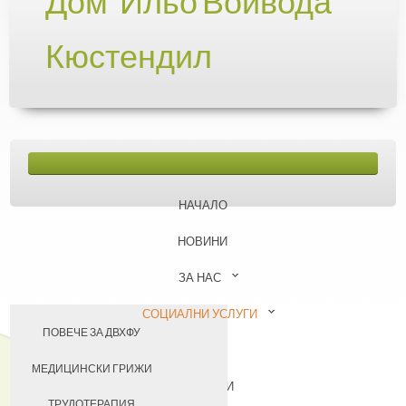
Дом "Ильо Войвода"
Кюстендил
НАЧАЛО
НОВИНИ
ЗА НАС
СОЦИАЛНИ УСЛУГИ
ПОВЕЧЕ ЗА ДВХФУ
БАЗА
НАШИЯТ ЕКИП
МЕДИЦИНСКИ ГРИЖИ
КОНТАКТИ
УЧАСТИЕ В ПРОЕКТИ
ТРУДОТЕРАПИЯ