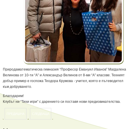
Природаматематическа гимназия “Професор Емануил Иванов” Магдалена
Велинова от 10-ти “А” и Александър Велинов от 8-ми “А” класове. Техният
добър пример е госпожа Теодора Крумова - учител, която е пътеводител
към добруването.
Благодарим!
Клубът ни “Тихи игри” с дарението си поставя нови предизвикателства.
ПРЕДИШНА
СЛЕДВАЩА