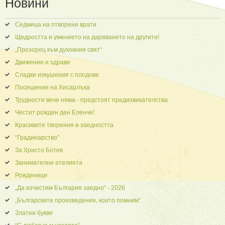
Новини
Седмица на отворени врати
Щедростта и умението на даряването на другите!
„Прозорец към духовния свят“
Движение и здраве
Сладки изкушения с плодове
Посещение на Хисарлъка
Трудности вече няма - предстоят предизвикателства
Честит рожден ден Еленче!
Красивите творения и заедността
“Градинарство”
За Христо Ботев
Занимателни ателиета
Рожденици
„Да изчистим България заедно“ - 2026
„Българските произведения, които помним“
Златни букви