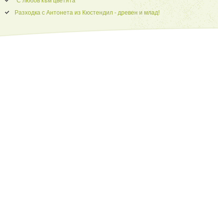
“С любов към цветята”
Разходка с Антонета из Кюстендил - древен и млад!