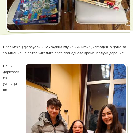
През месец февруари 2026 година клуб “Тихи игри” , изграден в Дома за
занимания на потребителите през свободното време получи дарение.
Наши
дарители
са
ученици
на