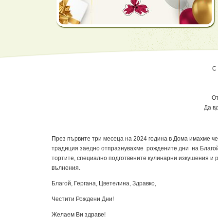
С 
От
Да в
През първите три месеца на 2024 година в Дома имахме ч
традиция заедно отпразнувахме рождените дни на Благой, 
тортите, специално подготвените кулинарни изкушения и 
вълнения.
Благой, Гергана, Цветелина, Здравко,
Честити Рождени Дни!
Желаем Ви здраве!