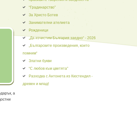
“Градинарство”
За Христо Ботев
Занимателни ателиета
Рожденици
„Да изчистим България заедно“ - 2026
„Българските произведения, които
помним“
Златни букви
“С любов към цветята”
Разходка с Антонета из Кюстендил -
древен и млад!
дарък, а
достни