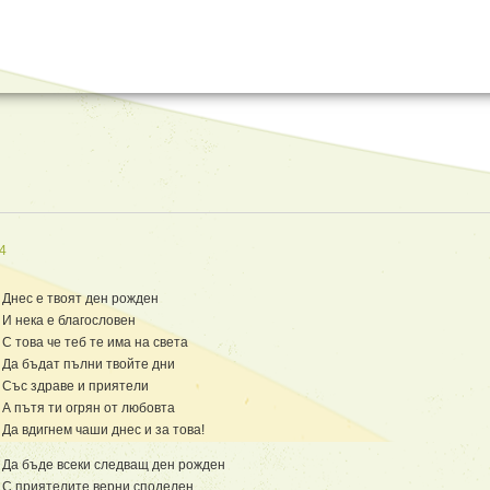
4
Днес е твоят ден рожден
И нека е благословен
С това че теб те има на света
Да бъдат пълни твойте дни
Със здраве и приятели
А пътя ти огрян от любовта
Да вдигнем чаши днес и за това!
Да бъде всеки следващ ден рожден
С приятелите верни споделен