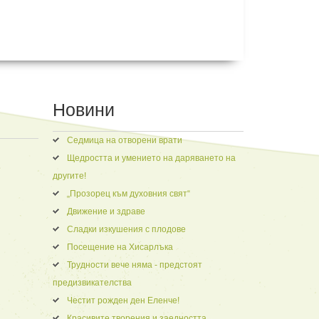
Новини
Седмица на отворени врати
Щедростта и умението на даряването на
другите!
„Прозорец към духовния свят“
Движение и здраве
Сладки изкушения с плодове
Посещение на Хисарлъка
Трудности вече няма - предстоят
предизвикателства
Честит рожден ден Еленче!
Красивите творения и заедността