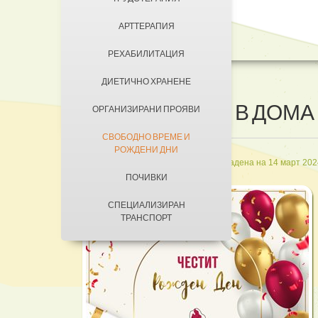
ДОБРОВОЛЦИ
АРТТЕРАПИЯ
КОНТАКТИ
ЗА КЮСТЕНДИЛ
РЕХАБИЛИТАЦИЯ
НАСТАНЯВАНЕ
ДИЕТИЧНО ХРАНЕНЕ
УСЛОВИЯ ЗА ПРЕБИВАВАНЕ
РОЖДЕНИ ДНИ В ДОМА
ОРГАНИЗИРАНИ ПРОЯВИ
ТАКСИ ЗА ПРЕБИВАВАНЕ
СВОБОДНО ВРЕМЕ И
РОЖДЕНИ ДНИ
in
Грижи за свободно време
Създадена на 14 март 202
ПОЧИВКИ
СПЕЦИАЛИЗИРАН
ТРАНСПОРТ