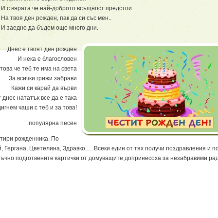
И с вярата че най-доброто всъщност предстои
На твоя ден рожден, пак да си със мен..
И заедно да бъдем още много дни.
Днес е твоят ден рожден
И нека е благословен
това че теб те има на света
За всички грижи забрави
Кажи си карай да върви
 днес нататък все да е така
дигнем чаши с теб и за това!
популярна песен
етири рожденника. По
Гергана, Цветелина, Здравко…. Всеки един от тях получи поздравления и по
ръчно подготвените картички от домуващите допринесоха за незабравими ра