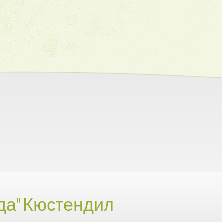
да" Кюстендил