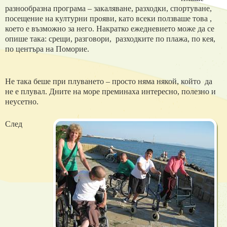
разнообразна програма – закаляване, разходки, спортуване,
посещение на културни прояви, като всеки ползваше това ,
което е възможно за него. Накратко ежедневието може да се
опише така: срещи, разговори, р
азходките по плажа, по кея,
по центъра на Поморие.
Не така беше при плуването – просто
няма някой
, който
да
не е плувал.
Дните на море преминаха интересно, полезно и
неусетно.
След