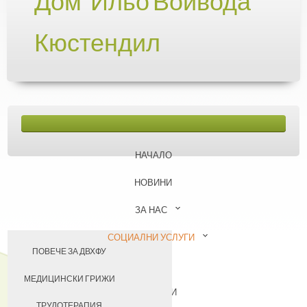
Дом "Ильо Войвода"
Кюстендил
НАЧАЛО
НОВИНИ
ЗА НАС
СОЦИАЛНИ УСЛУГИ
ПОВЕЧЕ ЗА ДВХФУ
БАЗА
НАШИЯТ ЕКИП
МЕДИЦИНСКИ ГРИЖИ
КОНТАКТИ
УЧАСТИЕ В ПРОЕКТИ
ТРУДОТЕРАПИЯ