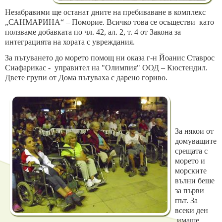
Незабравими ще останат дните на пребиваване в
комплекс
„
САНМАРИНА
“ – Поморие. Всичко това се осъществи
като
ползваме добавката по чл. 42, ал. 2, т. 4 от Закона за
интеграцията на хората с увреждания.
За пътуването
до морето
помощ ни оказа г-н Йоанис Ставрос
Сиафарикас
-
управител на "Олимпия" ООД –
Кюстендил.
Двете групи от Дома пътуваха с
дар
ено
гориво.
За някои
от
домуващите
срещата с
морето и
морските
вълни беше
за първи
път
. За
всеки ден
имаше