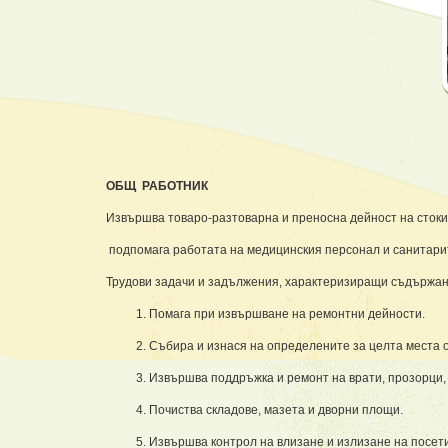
ОБЩ РАБОТНИК
Извършва товаро-разтоварна и преносна дейност на стоки 
подпомага работата на медицинския персонал и санитари
Трудови задачи и задължения, характеризиращи съдържан
1. Помага при извършване на ремонтни дейности.
2. Събира и изнася на определените за целта места 
3. Извършва поддръжка и ремонт на врати, прозорци
4. Почиства складове, мазета и дворни площи.
5. Извършва контрол на влизане и излизане на посет