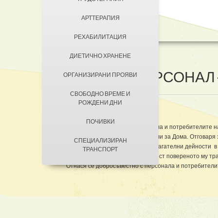
ДОБРОВОЛЦИ
АРТТЕРАПИЯ
КОНТАКТИ
ЗА КЮСТЕНДИЛ
РЕХАБИЛИТАЦИЯ
НАСТАНЯВАНЕ
ДИЕТИЧНО ХРАНЕНЕ
УСЛОВИЯ ЗА ПРЕБИВАВАНЕ
ПОМОЩЕН ПЕРСОНАЛ -
ОРГАНИЗИРАНИ ПРОЯВИ
ТАКСИ ЗА ПРЕБИВАВАНЕ
СВОБОДНО ВРЕМЕ И
РОЖДЕНИ ДНИ
ШОФЬОР
ПОЧИВКИ
Транспортно осигурява персонала и потребителите 
Доставя необходимите материали за Дома. Отговаря 
СПЕЦИАЛИЗИРАН
Участва в ремонтни и други спомагателни дейности 
ТРАНСПОРТ
Грижи се и и подържа в изправност повереното му т
Отнася се добросъвестно с персонала и потребителит