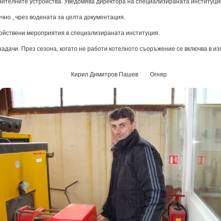
лнителните устройства. Уведомява директора на специализираната институци
чно , чрез водената за целта документация.
ройствени мероприятия в специализираната институция.
адачи. През сезона, когато не работи котелното съоръжение се включва в из
Кирил Димитров Пашев Огняр