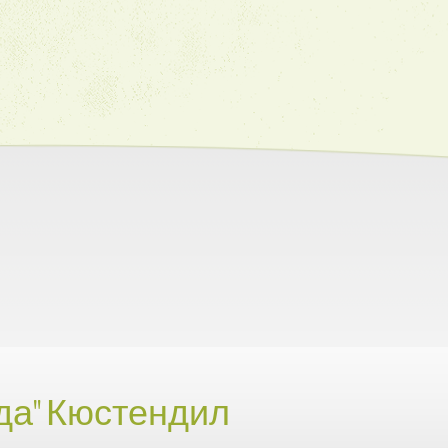
да" Кюстендил