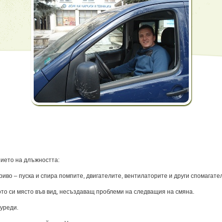
ието на длъжността:
риво – пуска и спира помпите, двигателите, вентилаторите и други спомагате
то си място във вид, несъздаващ проблеми на следващия на смяна.
 уреди.