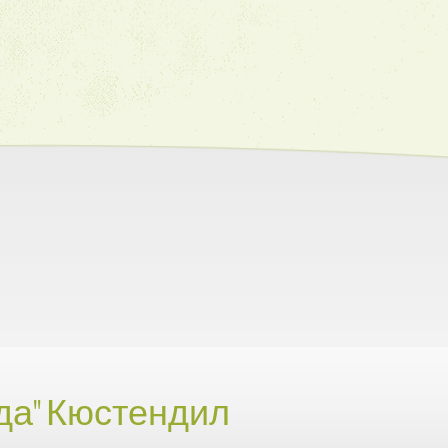
да" Кюстендил