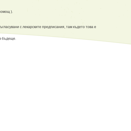
помощ ).
ъгласувани с лекарските предписания, там където това е
в бъдеще.