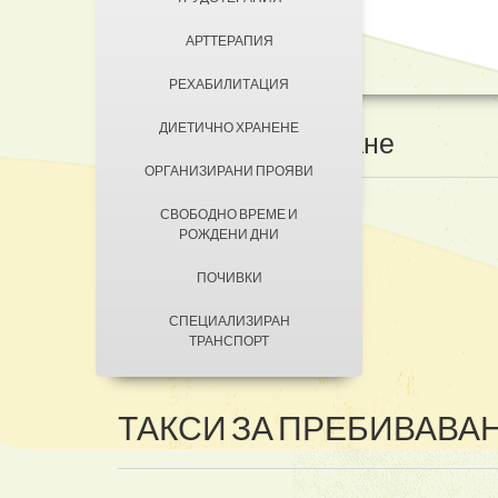
ДОБРОВОЛЦИ
АРТТЕРАПИЯ
КОНТАКТИ
ЗА КЮСТЕНДИЛ
РЕХАБИЛИТАЦИЯ
НАСТАНЯВАНЕ
ДИЕТИЧНО ХРАНЕНЕ
УСЛОВИЯ ЗА ПРЕБИВАВАНЕ
Такси
за
пребиваване
ОРГАНИЗИРАНИ ПРОЯВИ
ТАКСИ ЗА ПРЕБИВАВАНЕ
СВОБОДНО ВРЕМЕ И
РОЖДЕНИ ДНИ
ПОЧИВКИ
СПЕЦИАЛИЗИРАН
ТРАНСПОРТ
ТАКСИ ЗА ПРЕБИВАВА