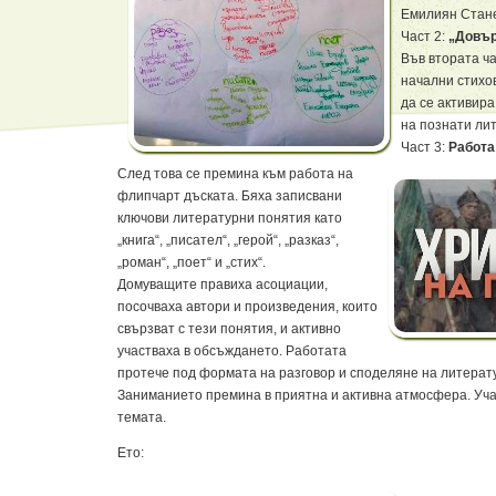
Емилиян Стане
Част 2:
„Довър
Във втората ч
начални стихо
да се активир
на познати лит
Част 3:
Работа
След това се премина към работа на
флипчарт дъската. Бяха записвани
ключови литературни понятия като
„книга“, „писател“, „герой“, „разказ“,
„роман“, „поет“ и „стих“.
Домуващите правиха асоциации,
посочваха автори и произведения, които
свързват с тези понятия, и активно
участваха в обсъждането. Работата
протече под формата на разговор и споделяне на литерат
Заниманието премина в приятна и активна атмосфера. Уча
темата.
Ето: