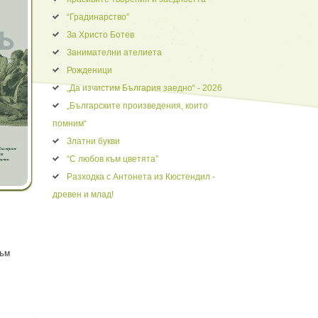
“Градинарство”
За Христо Ботев
Занимателни ателиета
Рожденици
„Да изчистим България заедно“ - 2026
„Българските произведения, които
помним“
Златни букви
“С любов към цветята”
Разходка с Антонета из Кюстендил -
древен и млад!
към