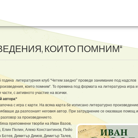
ВЕДЕНИЯ, КОИТО ПОМНИМ“
6 година литературния клуб “Четем заедно” проведе занимание под надслов
произведения, които помним“. То премина под формата на литературна игра и
и части, с активното участие на всички.
й автора“
почна с игра с карти. На всяка карта бе изписано литературно произведение
рябваше да разпознаят неговия автор. При затруднение се оказваше помощ и
 разговор за произведението.
 бяха припомнени творби на Иван Вазов,
, Елин Пелин, Алеко Константинов, Пейо
о Ботев, Димитър Димов, Димитър Талев,