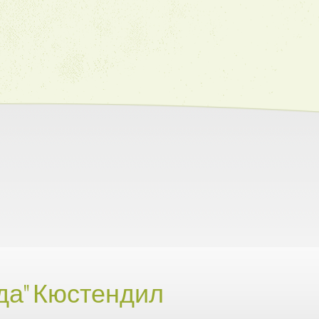
да" Кюстендил