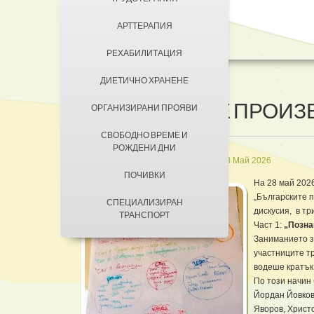
ДОБРОВОЛЦИ
АРТТЕРАПИЯ
КОНТАКТИ
ЗА КЮСТЕНДИЛ
РЕХАБИЛИТАЦИЯ
НАСТАНЯВАНЕ
ДИЕТИЧНО ХРАНЕНЕ
УСЛОВИЯ ЗА ПРЕБИВАВАНЕ
„БЪЛГАРСКИТЕ ПРОИЗ
ОРГАНИЗИРАНИ ПРОЯВИ
ТАКСИ ЗА ПРЕБИВАВАНЕ
СВОБОДНО ВРЕМЕ И
РОЖДЕНИ ДНИ
in
Кратки новини
Създадена на 28 Май 2026
ПОЧИВКИ
На 28 май 202
„Българските 
СПЕЦИАЛИЗИРАН
дискусия, в тр
ТРАНСПОРТ
Част 1:
„Позна
Заниманието за
участниците т
водеше кратък
По този начин
Йордан Йовков
Яворов, Христ