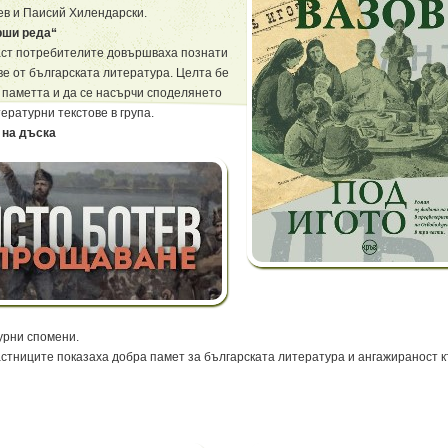
в и Паисий Хилендарски.
ши реда“
аст потребителите довършваха познати
ве от българската литература. Целта бе
а паметта и да се насърчи споделянето
ературни текстове в група.
 на дъска
урни спомени.
стниците показаха добра памет за българската литература и ангажираност 