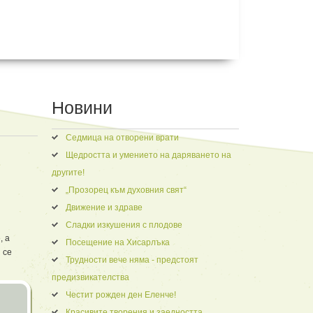
Новини
Седмица на отворени врати
Щедростта и умението на даряването на
другите!
„Прозорец към духовния свят“
Движение и здраве
Сладки изкушения с плодове
, а
Посещение на Хисарлъка
 се
Трудности вече няма - предстоят
предизвикателства
Честит рожден ден Еленче!
Красивите творения и заедността