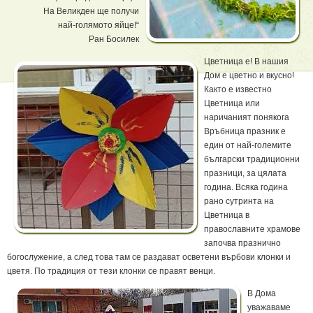
На Великден ще получи
най-голямото яйце!“
Ран Босилек
Цветница е! В нашия
Дом е цветно и вкусно!
Както е известно
Цветница или
наричаният понякога
Връбница празник е
един от най-големите
български традиционни
празници, за цялата
година. Всяка година
рано сутринта на
Цветница в
православните храмове
започва празнично
богослужение, а след това там се раздават осветени върбови клонки и
цветя. По традиция от тези клонки се правят венци.
В Дома
уважаваме