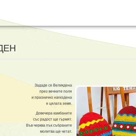
ДЕН
Зададе се Великдена
през вечните поля
и празнично нагиздена
е цялата земя.
Довечера камбаните
със радост ще гърмят.
Във черква пък събраните
молитва ще четат.