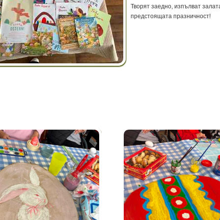
Творят заедно, изпълват залат
предстоящата празничност!