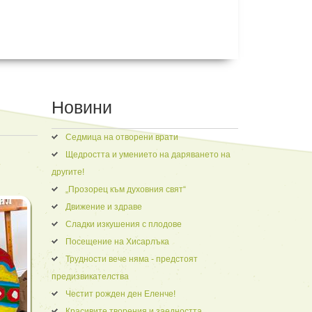
Новини
Седмица на отворени врати
Щедростта и умението на даряването на
другите!
„Прозорец към духовния свят“
Движение и здраве
Сладки изкушения с плодове
Посещение на Хисарлъка
Трудности вече няма - предстоят
предизвикателства
Честит рожден ден Еленче!
Красивите творения и заедността