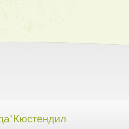
да" Кюстендил