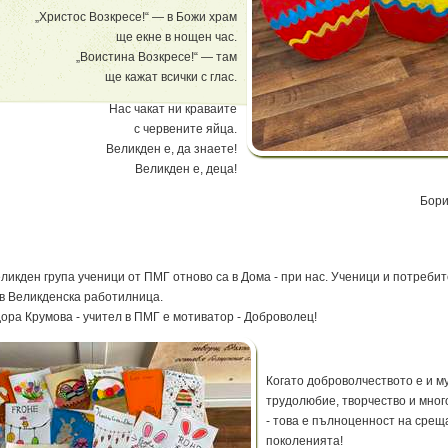
„Христос Возкресе!“ — в Божи храм
ще екне в нощен час.
„Воистина Возкресе!“ — там
ще кажат всички с глас.
Нас чакат ни краваите
с червените яйца.
Великден е, да знаете!
Великден е, деца!
Бори
ликден група ученици от ПМГ отново са в Дома - при нас. Ученици и потребит
в Великденска работилница.
ора Крумова - учител в ПМГ е мотиватор - Доброволец!
Когато доброволчеството е и му
трудолюбие, творчество и мног
- това е пълноценност на срещ
поколенията!