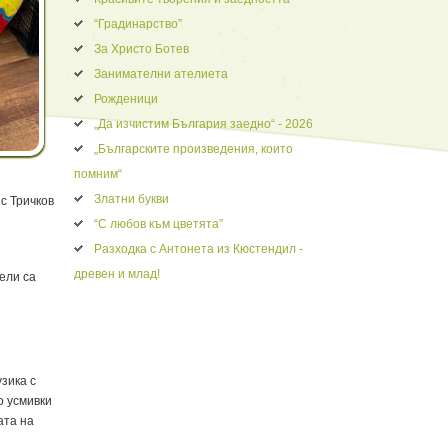
“Градинарство”
За Христо Ботев
Занимателни ателиета
Рожденици
„Да изчистим България заедно“ - 2026
„Българските произведения, които
помним“
Златни букви
с Тричков
“С любов към цветята”
Разходка с Антонета из Кюстендил -
древен и млад!
ели са
зика с
о усмивки
ата на