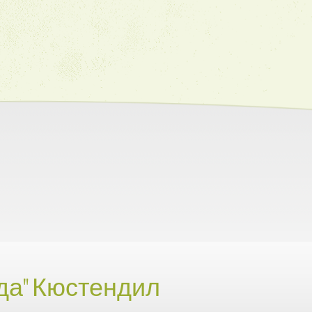
да" Кюстендил