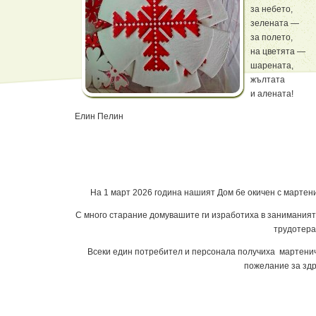
за небето,
зелената —
за полето,
на цветята —
шарената,
жълтата
и алената!
Елин Пелин
На 1 март 2026 година нашият Дом бе окичен с мартени
С много старание домувашите ги изработиха в заниманият
трудотера
Всеки един потребител и персонала получиха мартенич
пожелание за здр