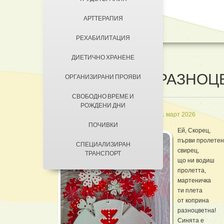
ДОБРОВОЛЦИ
АРТТЕРАПИЯ
КОНТАКТИ
ЗА КЮСТЕНДИЛ
РЕХАБИЛИТАЦИЯ
НАСТАНЯВАНЕ
ДИЕТИЧНО ХРАНЕНЕ
УСЛОВИЯ ЗА ПРЕБИВАВАНЕ
МАРТЕНИЧКИ РАЗНОЦ
ОРГАНИЗИРАНИ ПРОЯВИ
ТАКСИ ЗА ПРЕБИВАВАНЕ
СВОБОДНО ВРЕМЕ И
РОЖДЕНИ ДНИ
in
Кратки новини
Създадена на 01 март 2026
ПОЧИВКИ
Ей, Скорец,
първи пролетен
СПЕЦИАЛИЗИРАН
свирец,
ТРАНСПОРТ
що ни водиш
пролетта,
мартеничка
ти плета
от коприна
разноцветна!
Синята е