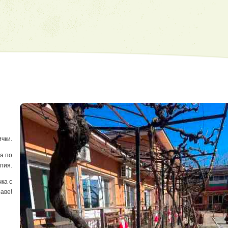
чки.
а по
пия.
ка с
аве!