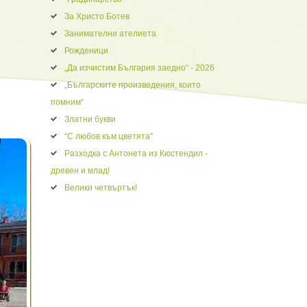
За Христо Ботев
Занимателни ателиета
Рожденици
„Да изчистим България заедно“ - 2026
„Българските произведения, които
помним“
Златни букви
“С любов към цветята”
Разходка с Антонета из Кюстендил -
древен и млад!
Велики четвъртък!