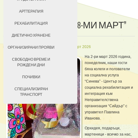
ДОБРОВОЛЦИ
АРТТЕРАПИЯ
“ПОДАРЪКЪТ ЗА 8-МИ МАРТ”
ЗА КЮСТЕНДИЛ
РЕХАБИЛИТАЦИЯ
НАСТАНЯВАНЕ
ДИЕТИЧНО ХРАНЕНЕ
in
Кратки новини
Създадена на 04 март 2026
УСЛОВИЯ ЗА ПРЕБИВАВАНЕ
ОРГАНИЗИРАНИ ПРОЯВИ
На 2-ри март 2026 година,
ТАКСИ ЗА ПРЕБИВАВАНЕ
СВОБОДНО ВРЕМЕ И
понеделник, наши гости
РОЖДЕНИ ДНИ
бяха колеги и ползватели
на социална услуга
ПОЧИВКИ
“Синева” - Център за
социална рехабилитация и
СПЕЦИАЛИЗИРАН
интеграция към
ТРАНСПОРТ
Неправителствена
организация “Сийдър” с
управител Павлина
Иванова.
Орхидея, подаръци,
мартеници - всичко за нас,