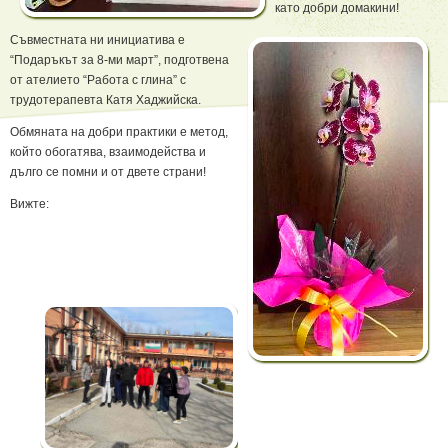
като добри домакини!
Съвместната ни инициатива е
“Подаръкът за 8-ми март”, подготвена
от ателието “Работа с глина” с
трудотерапевта Катя Хаджийска.
Обмяната на добри практики е метод,
който обогатява, взаимодейства и
дълго се помни и от двете страни!
Вижте: