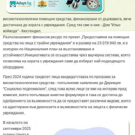
високотехнологични помощни средства, финансирани от държавата, вече
достигнаха до хората с увреждания. Сред тях сме и ние - Дом "Ильо
войвода" - Кюстендил.
Разполагаемият финансов ресурс по проект „Предоставяне на помощни
средства на лица с трайни увреждания“ е в размер на 23 078 940 лв. и е
осигурен по Националния план за възстановяване и
устойчивост.Инициативата се осъществява чрез ваучерна система, която
позволява на хората с увреждания сами да избират най-подходящото
оборудване.
През 2024 година тридесет лица кандидатстваха по програма за
високотехнологични средства - попълнихме заявление до Дирекция
"Социално подпомагане", след това всяко лице се яви на интервю пред
комисия, която попълваше анкетни формуляри и така се достигна до
одобрението за възможността да се предоставят различни видове, които
са адаптирани към диагнозите и възможностите на лицата с физически
увреждания.
В началото на
септември 2025
година Център