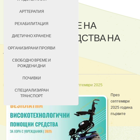
ДОБРОВОЛЦИ
АРТТЕРАПИЯ
„ПРЕДОСТАВЯНЕ НА
ЗА КЮСТЕНДИЛ
РЕХАБИЛИТАЦИЯ
ПОМОЩНИ СРЕДСТВА НА
НАСТАНЯВАНЕ
ДИЕТИЧНО ХРАНЕНЕ
ЛИЦА С ТРАЙНИ
УСЛОВИЯ ЗА ПРЕБИВАВАНЕ
ОРГАНИЗИРАНИ ПРОЯВИ
УВРЕЖДАНИЯ“
ТАКСИ ЗА ПРЕБИВАВАНЕ
СВОБОДНО ВРЕМЕ И
РОЖДЕНИ ДНИ
ПОЧИВКИ
in
Кратки новини
Създадена на 22 септември 2025
СПЕЦИАЛИЗИРАН
През
ТРАНСПОРТ
септември
2025 година
първите