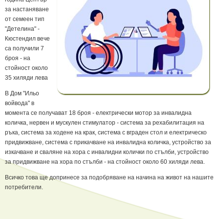
за настаняване
от семеен тип
"Детелина" -
Кюстендил вече
са получили 7
броя - на
стойност около
35 хиляди лева
В Дом "Ильо
войвода" в
момента се получават 18 броя - електрически мотор за инвалидна
количка, нервен и мускулен стимулатор - система за рехабилитация на
ръка, система за ходене на крак, система с вграден стол и електрическо
придвижване, система с прикачване на инвалидна количка, устройство за
изкачване и сваляне на хора с инвалидни колички по стълби, устройство
за придвижване на хора по стълби - на стойност около 60 хиляди лева.
Всичко това ще допринесе за подобряване на начина на живот на нашите
потребители.