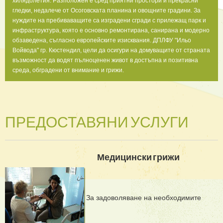
хилядолетия. Разположен е сред приятни простори и прекрасни
гледки, недалече от Осоговската планина и овощните градини. За
нуждите на пребиваващите са изградени сгради с прилежащ парк и
инфраструктура, която е основно ремонтирана, санирана и модерно
обзаведена, съгласно европейските изисквания. ДПЛФУ "Ильо
Войвода" гр. Кюстендил, цели да осигури на домуващите от страната
възможност да водят пълноценен живот в достъпна и позитивна
среда, обградени от внимание и грижи.
ПРЕДОСТАВЯНИ УСЛУГИ
Медицински грижи
За задоволяване на необходимите