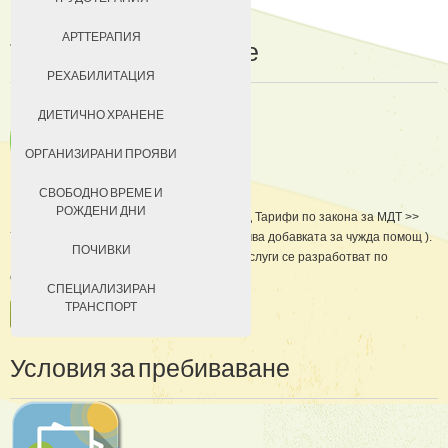
ДОБРОВОЛЦИ
АРТТЕРАПИЯ
Такси
за
пребиваване
ЗА КЮСТЕНДИЛ
РЕХАБИЛИТАЦИЯ
НАСТАНЯВАНЕ
ДИЕТИЧНО ХРАНЕНЕ
УСЛОВИЯ ЗА ПРЕБИВАВАНЕ
ОРГАНИЗИРАНИ ПРОЯВИ
ТАКСИ ЗА ПРЕБИВАВАНЕ
СВОБОДНО ВРЕМЕ И
РОЖДЕНИ ДНИ
Цените за домуване се определят според Тарифи по закона за МДТ >>
70% от дохода на лицето ( тук не се включва добавката за чужда помощ ).
ПОЧИВКИ
Цените на допълнително предлаганите услуги се разработват по
специална схема,
СПЕЦИАЛИЗИРАН
ТРАНСПОРТ
ПРОЧЕТИ ОЩЕ …
Условия
за
пребиваване