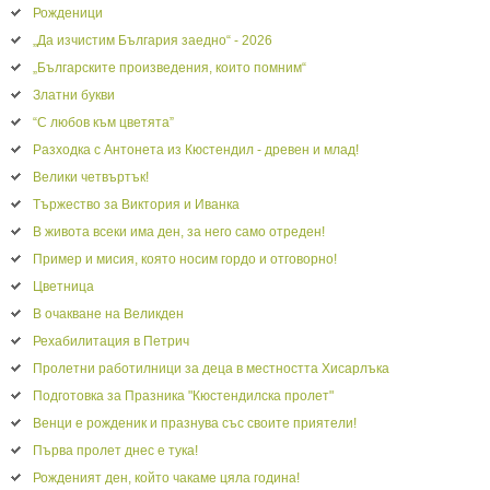
Рожденици
„Да изчистим България заедно“ - 2026
„Българските произведения, които помним“
Златни букви
“С любов към цветята”
Разходка с Антонета из Кюстендил - древен и млад!
Велики четвъртък!
Тържество за Виктория и Иванка
В живота всеки има ден, за него само отреден!
Пример и мисия, която носим гордо и отговорно!
Цветница
В очакване на Великден
Рехабилитация в Петрич
Пролетни работилници за деца в местността Хисарлъка
Подготовка за Празника "Кюстендилска пролет"
Венци е рожденик и празнува със своите приятели!
Първа пролет днес е тука!
Рожденият ден, който чакаме цяла година!